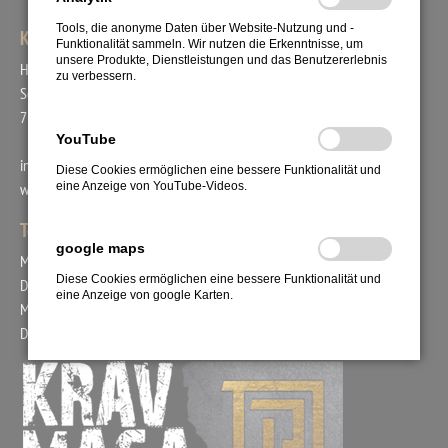
Tools, die anonyme Daten über Website-Nutzung und -
KRAV MAGA UNION
Funktionalität sammeln. Wir nutzen die Erkenntnisse, um
unsere Produkte, Dienstleistungen und das Benutzererlebnis
Head Coach Bogac Demirer
zu verbessern.
Schafäckerstr. 44
71711 Steinheim
YouTube
info@kravmaga-union.de
Diese Cookies ermöglichen eine bessere Funktionalität und
eine Anzeige von YouTube-Videos.
www.kravmaga-union.com
Tel.: +49. 171. 2978554
google maps
Mo. 15:00 - 18:00 Uhr
Diese Cookies ermöglichen eine bessere Funktionalität und
Di. 09:00 - 12:00 Uhr
eine Anzeige von google Karten.
Mi. 15:00 - 17:00 Uhr
Do. 09:00 - 12:00 Uhr