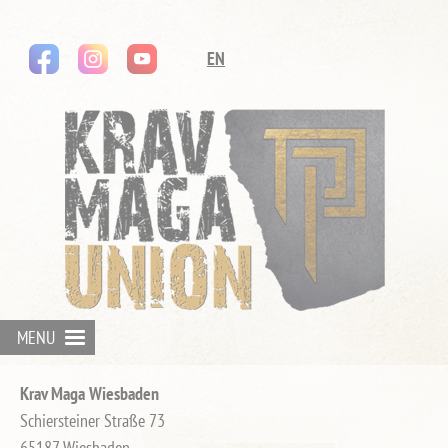
instagram
youtube
Navigation
EN
überspringen
MENU
Krav Maga Wiesbaden
Schiersteiner Straße 73
65187 Wiesbaden