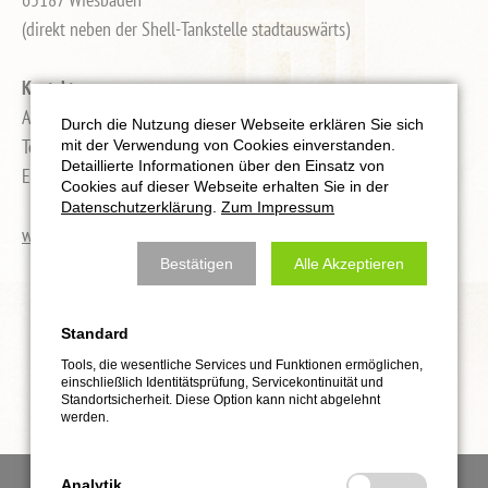
(direkt neben der Shell-Tankstelle stadtauswärts)
Kontakt:
Antonio Viola, Krav Maga Full Instructor
Durch die Nutzung dieser Webseite erklären Sie sich
Tel.: 0178 / 6276591
mit der Verwendung von Cookies einverstanden.
Detaillierte Informationen über den Einsatz von
E-Mail: kravmagawiesbaden@gmx.de
Cookies auf dieser Webseite erhalten Sie in der
Datenschutzerklärung
.
Zum Impressum
www.kravmaga-wiesbaden.de.rs
Bestätigen
Alle Akzeptieren
Standard
Tools, die wesentliche Services und Funktionen ermöglichen,
einschließlich Identitätsprüfung, Servicekontinuität und
Standortsicherheit. Diese Option kann nicht abgelehnt
werden.
Analytik