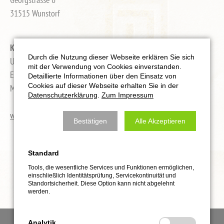
31515 Wunstorf
Kontakt:
Durch die Nutzung dieser Webseite erklären Sie sich
Ulf Reinecke, Krav Maga Full Instructor
mit der Verwendung von Cookies einverstanden.
Email: info@kravmaga-hannover.com
Detaillierte Informationen über den Einsatz von
Cookies auf dieser Webseite erhalten Sie in der
Mobil: 0171 - 412 8733
Datenschutzerklärung
.
Zum Impressum
www.kravmaga-hannover.com
Bestätigen
Alle Akzeptieren
Standard
Tools, die wesentliche Services und Funktionen ermöglichen,
einschließlich Identitätsprüfung, Servicekontinuität und
Standortsicherheit. Diese Option kann nicht abgelehnt
werden.
Analytik