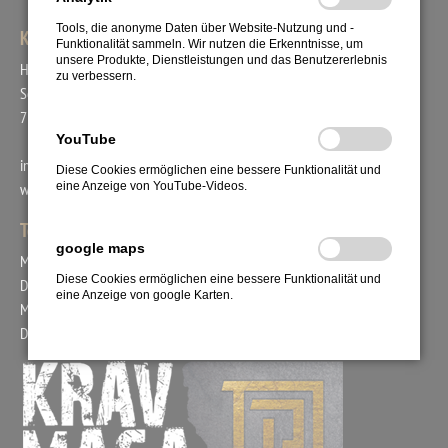
Tools, die anonyme Daten über Website-Nutzung und -
KRAV MAGA UNION
Funktionalität sammeln. Wir nutzen die Erkenntnisse, um
unsere Produkte, Dienstleistungen und das Benutzererlebnis
Head Coach Bogac Demirer
zu verbessern.
Schafäckerstr. 44
71711 Steinheim
YouTube
info@kravmaga-union.de
Diese Cookies ermöglichen eine bessere Funktionalität und
eine Anzeige von YouTube-Videos.
www.kravmaga-union.com
Tel.: +49. 171. 2978554
google maps
Mo. 15:00 - 18:00 Uhr
Diese Cookies ermöglichen eine bessere Funktionalität und
Di. 09:00 - 12:00 Uhr
eine Anzeige von google Karten.
Mi. 15:00 - 17:00 Uhr
Do. 09:00 - 12:00 Uhr