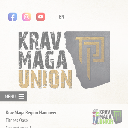
instagram
youtube
Navigation
EN
überspringen
MENU
Krav Maga Region Hannover
Fitness Oase
Georgstrasse 6