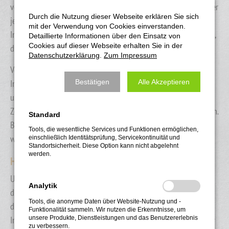
verantwortlich. Nach §§ 8 bis 10 TMG sind wir als Diensteanbieter
Durch die Nutzung dieser Webseite erklären Sie sich
jedoch nicht verpflichtet, übermittelte oder gespeicherte fremde
mit der Verwendung von Cookies einverstanden.
Informationen zu überwachen oder nach Umständen zu forschen,
Detaillierte Informationen über den Einsatz von
Cookies auf dieser Webseite erhalten Sie in der
die auf eine rechtswidrige Tätigkeit hinweisen.
Datenschutzerklärung
.
Zum Impressum
Verpflichtungen zur Entfernung oder Sperrung der Nutzung von
Informationen nach den allgemeinen Gesetzen bleiben hiervon
Bestätigen
Alle Akzeptieren
unberührt. Eine diesbezügliche Haftung ist jedoch erst ab dem
Zeitpunkt der Kenntnis einer konkreten Rechtsverletzung möglich.
Standard
Bei Bekanntwerden von entsprechenden Rechtsverletzungen
Tools, die wesentliche Services und Funktionen ermöglichen,
werden wir diese Inhalte umgehend entfernen.
einschließlich Identitätsprüfung, Servicekontinuität und
Standortsicherheit. Diese Option kann nicht abgelehnt
werden.
Haftung für Links
Unser Angebot enthält Links zu externen Websites Dritter, auf
Analytik
deren Inhalte wir keinen Einfluss haben. Deshalb können wir für
Tools, die anonyme Daten über Website-Nutzung und -
diese fremden Inhalte auch keine Gewähr übernehmen. Für die
Funktionalität sammeln. Wir nutzen die Erkenntnisse, um
Inhalte der verlinkten Seiten ist stets der jeweilige Anbieter oder
unsere Produkte, Dienstleistungen und das Benutzererlebnis
zu verbessern.