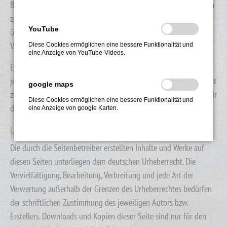
Betreiber der Seiten verantwortlich. Die verlinkten Seiten wurden
zum Zeitpunkt der Verlinkung auf mögliche Rechtsverstöße
YouTube
überprüft. Rechtswidrige Inhalte waren zum Zeitpunkt der
Verlinkung nicht erkennbar.
Diese Cookies ermöglichen eine bessere Funktionalität und
eine Anzeige von YouTube-Videos.
Eine permanente inhaltliche Kontrolle der verlinkten Seiten ist
jedoch ohne konkrete Anhaltspunkte einer Rechtsverletzung nicht
google maps
zumutbar. Bei Bekanntwerden von Rechtsverletzungen werden wir
Diese Cookies ermöglichen eine bessere Funktionalität und
derartige Links umgehend entfernen.
eine Anzeige von google Karten.
Urheberrecht
Die durch die Seitenbetreiber erstellten Inhalte und Werke auf
diesen Seiten unterliegen dem deutschen Urheberrecht. Die
Vervielfältigung, Bearbeitung, Verbreitung und jede Art der
Verwertung außerhalb der Grenzen des Urheberrechtes bedürfen
der schriftlichen Zustimmung des jeweiligen Autors bzw.
Erstellers. Downloads und Kopien dieser Seite sind nur für den