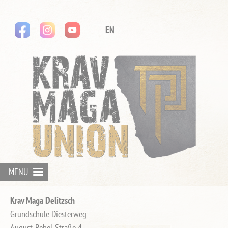
instagram
youtube
Navigation
EN
überspringen
MENU
Krav Maga Delitzsch
Grundschule Diesterweg
August-Bebel-Straße 4