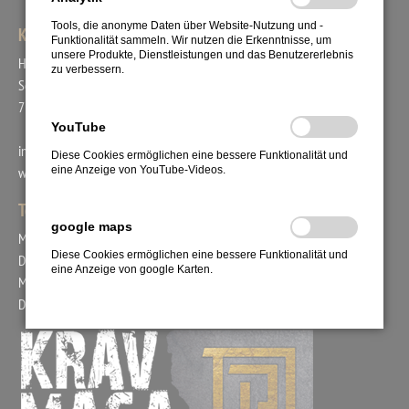
Tools, die anonyme Daten über Website-Nutzung und -
KRAV MAGA UNION
Funktionalität sammeln. Wir nutzen die Erkenntnisse, um
unsere Produkte, Dienstleistungen und das Benutzererlebnis
Head Coach Bogac Demirer
zu verbessern.
Schafäckerstr. 44
71711 Steinheim
YouTube
info@kravmaga-union.de
Diese Cookies ermöglichen eine bessere Funktionalität und
eine Anzeige von YouTube-Videos.
www.kravmaga-union.com
Tel.: +49. 171. 2978554
google maps
Mo. 15:00 - 18:00 Uhr
Diese Cookies ermöglichen eine bessere Funktionalität und
Di. 09:00 - 12:00 Uhr
eine Anzeige von google Karten.
Mi. 15:00 - 17:00 Uhr
Do. 09:00 - 12:00 Uhr