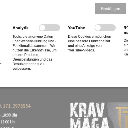
Bestätigen
g
Analytik
YouTube
m
Tools, die anonyme Daten
Diese Cookies ermöglichen
Di
über Website-Nutzung und -
eine bessere Funktionalität
ei
Funktionalität sammeln. Wir
und eine Anzeige von
un
nutzen die Erkenntnisse, um
YouTube-Videos.
Ka
unsere Produkte,
Dienstleistungen und das
t
Benutzererlebnis zu
verbessern.
49. 171. 2978554
- 18:00 Uhr
- 12:00 Uhr