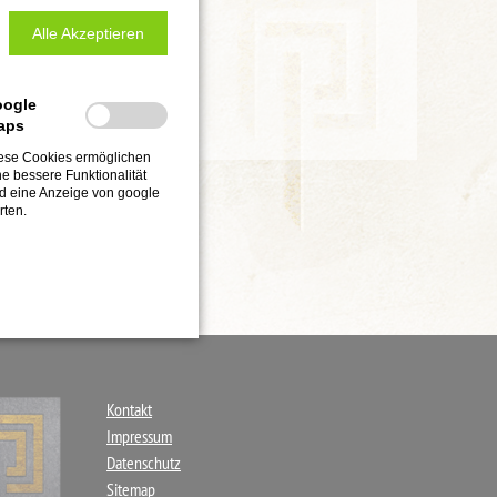
Alle Akzeptieren
oogle
aps
ese Cookies ermöglichen
ne bessere Funktionalität
d eine Anzeige von google
rten.
Navigation
Kontakt
überspringen
Impressum
Datenschutz
Sitemap