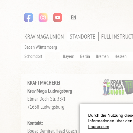
instagram
youtube
Navigation
EN
überspringen
KRAV MAGA UNION
STANDORTE
FULL INSTRUC
NAVIGATION
ÜBERSPRINGEN
Baden Württemberg
Schorndorf
Bayern
Berlin
Bremen
Hessen
KRAFTMACHEREI
Krav Maga Ludwigsburg
Elmar-Doch-Str. 38/1
71638 Ludwigsburg
Durch die Nutzung diese
Informationen über den 
Kontakt:
Impressum
Bogac Demirer, Head Coach