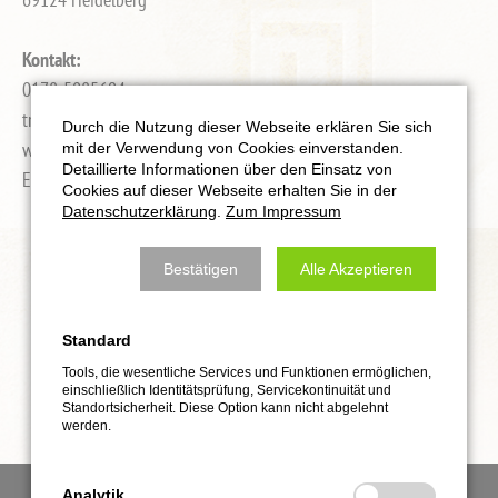
Kontakt:
0178-5085694
training@solid-defense.de
Durch die Nutzung dieser Webseite erklären Sie sich
www.solid-defense.de
mit der Verwendung von Cookies einverstanden.
Detaillierte Informationen über den Einsatz von
Eva Rostock Krav Maga Full Instructor
Cookies auf dieser Webseite erhalten Sie in der
Datenschutzerklärung
.
Zum Impressum
Bestätigen
Alle Akzeptieren
Standard
Tools, die wesentliche Services und Funktionen ermöglichen,
einschließlich Identitätsprüfung, Servicekontinuität und
Standortsicherheit. Diese Option kann nicht abgelehnt
werden.
Analytik