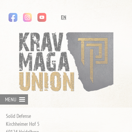
instagram
youtube
Navigation
EN
überspringen
MENU
Solid Defense
Kirchheimer Hof 5
69124 Heidelberg