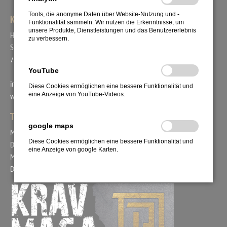
Tools, die anonyme Daten über Website-Nutzung und -
KRAV MAGA UNION
Funktionalität sammeln. Wir nutzen die Erkenntnisse, um
unsere Produkte, Dienstleistungen und das Benutzererlebnis
Head Coach Bogac Demirer
zu verbessern.
Schafäckerstr. 44
71711 Steinheim
YouTube
info@kravmaga-union.de
Diese Cookies ermöglichen eine bessere Funktionalität und
eine Anzeige von YouTube-Videos.
www.kravmaga-union.com
Tel.: +49. 171. 2978554
google maps
Mo. 15:00 - 18:00 Uhr
Diese Cookies ermöglichen eine bessere Funktionalität und
Di. 09:00 - 12:00 Uhr
eine Anzeige von google Karten.
Mi. 15:00 - 17:00 Uhr
Do. 09:00 - 12:00 Uhr