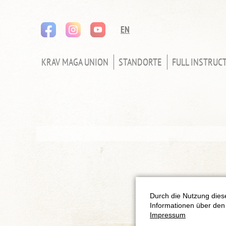
instagram
youtube
Navigation
EN
überspringen
KRAV MAGA UNION
STANDORTE
FULL INSTRUC
NAVIGATION
ÜBERSPRINGEN
Durch die Nutzung diese
Informationen über den 
Impressum