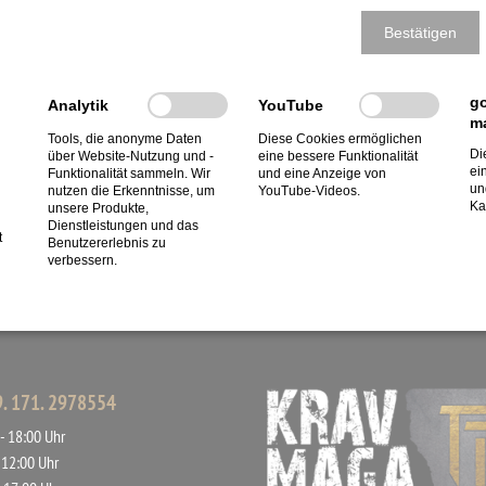
Bestätigen
g
Analytik
YouTube
m
Tools, die anonyme Daten
Diese Cookies ermöglichen
Di
über Website-Nutzung und -
eine bessere Funktionalität
ei
Funktionalität sammeln. Wir
und eine Anzeige von
un
nutzen die Erkenntnisse, um
YouTube-Videos.
Ka
unsere Produkte,
Dienstleistungen und das
t
Benutzererlebnis zu
verbessern.
49. 171. 2978554
- 18:00 Uhr
- 12:00 Uhr