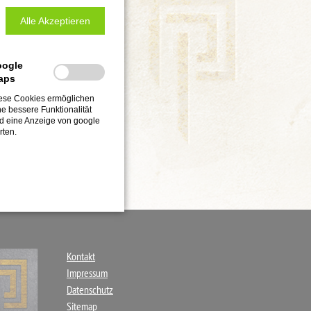
Alle Akzeptieren
oogle
aps
ese Cookies ermöglichen
ne bessere Funktionalität
d eine Anzeige von google
rten.
Navigation
Kontakt
überspringen
Impressum
Datenschutz
Sitemap